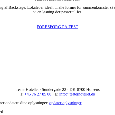
g af Backstage. Lokalet er ideelt til alle former for sammenkomster så s
vi en løsning der passer til Jer.
FORESPØRG PÅ FEST
TeaterHotellet · Søndergade 22 · DK-8700 Horsens
T:
+45 76 27 85 00
· E:
info@teaterhotellet.dk
 her opdatere dine oplysninger:
opdater oplysninger
ed