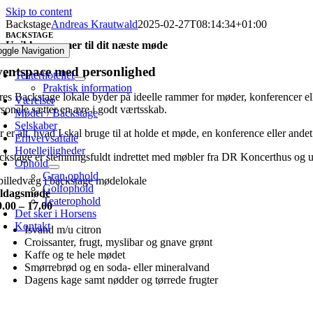
Skip to content
Backstage
Andreas Krautwald
2025-02-27T08:14:34+01:00
BACKSTAGE
Unikke rammer til dit næste møde
oggle Navigation
entspace med personlighed
Teaterhotellet
Praktisk information
res Backstage lokale byder på ideelle rammer for møder, konferencer eller
Værelser
rsonale sætter en ære i godt værtsskab.
Møder / Backstage
Selskaber
 er alt, hvad I skal bruge til at holde et møde, en konference eller andet 
Erhvervsaftale
Hotellejligheder
ckstage er stemningsfuldt indrettet med møbler fra DR Koncerthus og u
Ophold
Gran ophold
Golfophold
ldagsmøde
Teaterophold
9.00 – 17.00
Det sker i Horsens
Kontakt
Isvand m/u citron
Croissanter, frugt, myslibar og gnave grønt
Kaffe og te hele mødet
Smørrebrød og en soda- eller mineralvand
Dagens kage samt nødder og tørrede frugter