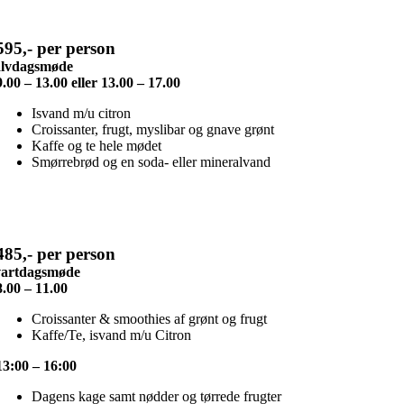
595,- per person
lvdagsmøde
9.00 – 13.00 eller 13.00 – 17.00
Isvand m/u citron
Croissanter, frugt, myslibar og gnave grønt
Kaffe og te hele mødet
Smørrebrød og en soda- eller mineralvand
485,- per person
artdagsmøde
8.00 – 11.00
Croissanter & smoothies af grønt og frugt
Kaffe/Te, isvand m/u Citron
13:00 – 16:00
Dagens kage samt nødder og tørrede frugter