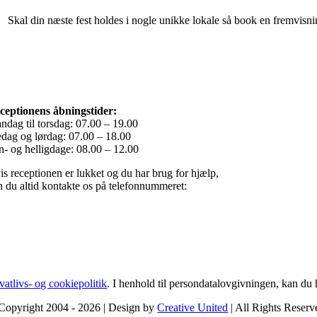
Skal din næste fest holdes i nogle unikke lokale så book en fremvisnin
ceptionens åbningstider:
ndag til torsdag: 07.00 – 19.00
edag og lørdag: 07.00 – 18.00
n- og helligdage: 08.00 – 12.00
is receptionen er lukket og du har brug for hjælp,
n du altid kontakte os på telefonnummeret:
45) 76 27 85 00
vatlivs- og cookiepolitik
. I henhold til persondatalovgivningen, kan du
Copyright 2004 - 2026 | Design by
Creative United
| All Rights Reserv