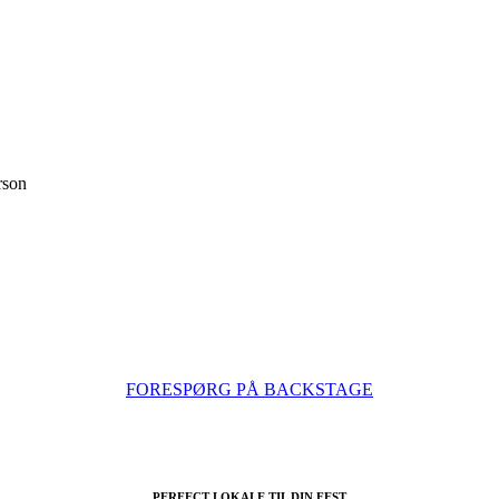
rson
FORESPØRG PÅ BACKSTAGE
PERFECT LOKALE TIL DIN FEST