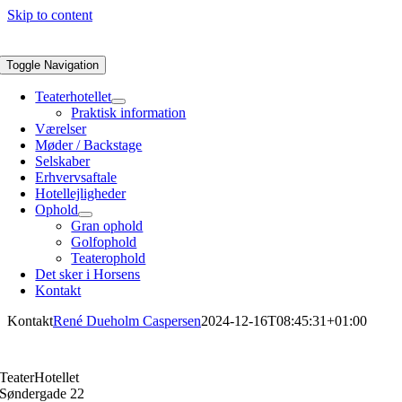
Skip to content
Toggle Navigation
Teaterhotellet
Praktisk information
Værelser
Møder / Backstage
Selskaber
Erhvervsaftale
Hotellejligheder
Ophold
Gran ophold
Golfophold
Teaterophold
Det sker i Horsens
Kontakt
Kontakt
René Dueholm Caspersen
2024-12-16T08:45:31+01:00
TeaterHotellet
Søndergade 22