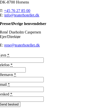
DK-8700 Horsens
T:
+45 76 27 85 00
E:
info@teaterhotellet.dk
Presse/Øvrige henvendelser
René Dueholm Caspersen
Ejer/Direktør
E:
rene@teaterhotellet.dk
Navn
*
elefon
*
fternavn
*
mail
*
esked
*
Send besked