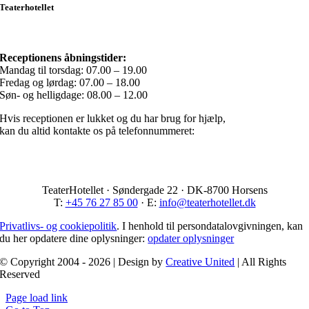
Teaterhotellet
Receptionens åbningstider:
Mandag til torsdag: 07.00 – 19.00
Fredag og lørdag: 07.00 – 18.00
Søn- og helligdage: 08.00 – 12.00
Hvis receptionen er lukket og du har brug for hjælp,
kan du altid kontakte os på telefonnummeret:
+(45) 76 27 85 00
TeaterHotellet · Søndergade 22 · DK-8700 Horsens
T:
+45 76 27 85 00
· E:
info@teaterhotellet.dk
Privatlivs- og cookiepolitik
. I henhold til persondatalovgivningen, kan
du her opdatere dine oplysninger:
opdater oplysninger
© Copyright 2004 - 2026 | Design by
Creative United
| All Rights
Reserved
Page load link