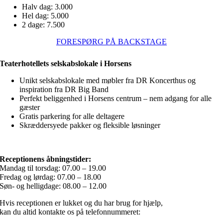
Halv dag: 3.000
Hel dag: 5.000
2 dage: 7.500
FORESPØRG PÅ BACKSTAGE
Teaterhotellets selskabslokale i Horsens
Unikt selskabslokale med møbler fra DR Koncerthus og
inspiration fra DR Big Band
Perfekt beliggenhed i Horsens centrum – nem adgang for alle
gæster
Gratis parkering for alle deltagere
Skræddersyede pakker og fleksible løsninger
Receptionens åbningstider:
Mandag til torsdag: 07.00 – 19.00
Fredag og lørdag: 07.00 – 18.00
Søn- og helligdage: 08.00 – 12.00
Hvis receptionen er lukket og du har brug for hjælp,
kan du altid kontakte os på telefonnummeret:
+(45) 76 27 85 00