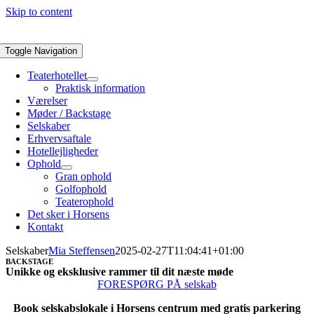
Skip to content
Toggle Navigation
Teaterhotellet
Praktisk information
Værelser
Møder / Backstage
Selskaber
Erhvervsaftale
Hotellejligheder
Ophold
Gran ophold
Golfophold
Teaterophold
Det sker i Horsens
Kontakt
Selskaber
Mia Steffensen
2025-02-27T11:04:41+01:00
BACKSTAGE
Unikke og eksklusive rammer til dit næste møde
FORESPØRG PÅ selskab
Book selskabslokale i Horsens centrum med gratis parkering